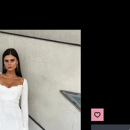
יר
צע