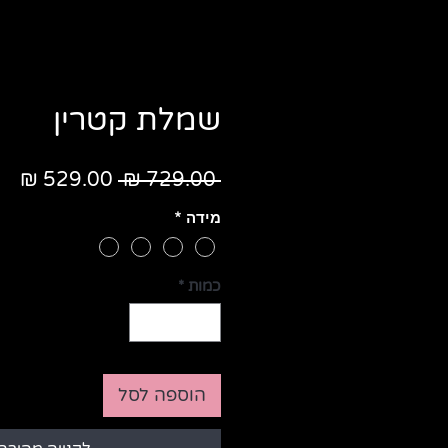
שמלת קטרין
מחיר
מח
 ‏729.00 ‏₪ 
רגיל
מב
מידה
*
כמות
*
הוספה לסל