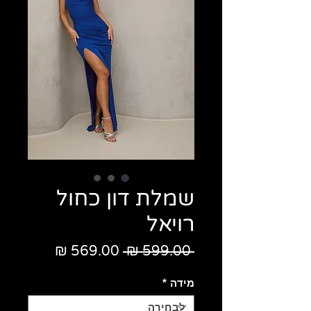
שמלת דון כחול
רויאל
מחיר
מחיר
 ‏599.00 ‏₪ 
רגיל
מבצע
מידה
*