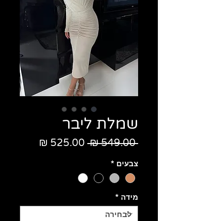
שמלת ליבר
מחיר
מחיר
 ‏549.00 ‏₪ 
רגיל
מבצע
צבעים
*
מידה
*