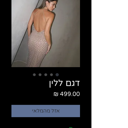
דגם ללין
מחיר
אזל מהמלאי