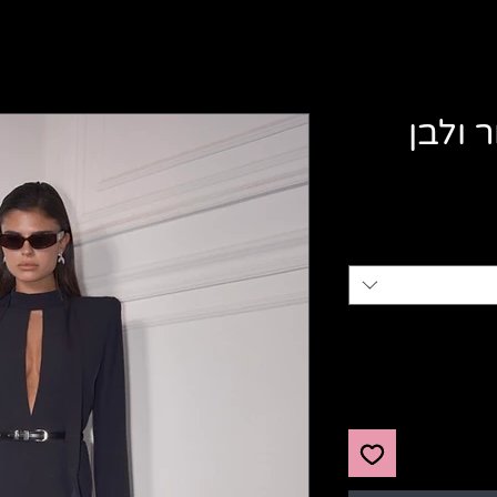
 ולבן
יר
צע