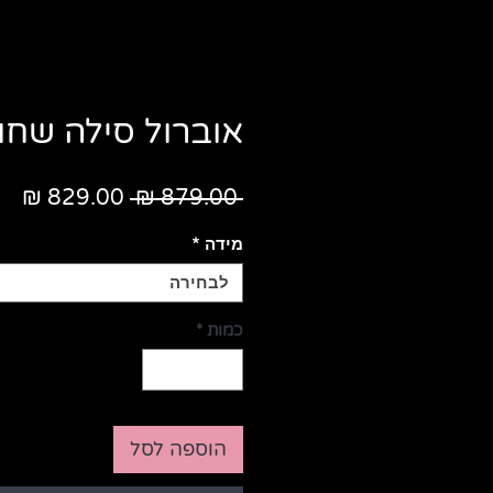
אוברול סילה שחור
מחיר
מח
 ‏879.00 ‏₪ 
רגיל
מב
מידה
*
לבחירה
כמות
*
הוספה לסל